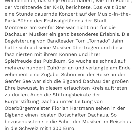
Wochenende, das sie je erlebt haben“, wie Tilo Ederer,
der Vorsitzende der KKD, berichtete. Das weit über
eine Stunde dauernde Konzert auf der Music-in-the-
Park-Bühne des Festivalgeländes der Stadt
Montreux am Genfer See war nicht nur für die
Dachauer Musiker ein ganz besonderes Erlebnis. Die
Begeisterung von Bandleader Tom „Tornado“ Jahn
hatte sich auf seine Musiker übertragen und diese
faszinierten mit ihrem Können und ihrer
Spielfreude das Publikum. So wuchs es schnell auf
mehrere hundert Zuhörer an und verlangte am Ende
vehement eine Zugabe. Schon vor der Reise an den
Genfer See war sich die Bigband Dachau der großen
Ehre bewusst, in diesem erlauchten Kreis auftreten
zu dürfen. Auch die Stiftungsbeiräte der
Bürgerstiftung Dachau unter Leitung von
Oberbürgermeister Florian Hartmann sehen in der
Bigband einen idealen Botschafter Dachaus. So
bezuschussten sie die Fahrt der Musiker im Reisebus
in die Schweiz mit 1.300 Euro.