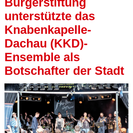
Bürgerstiftung
unterstützte das
Knabenkapelle-
Dachau (KKD)-
Ensemble als
Botschafter der Stadt