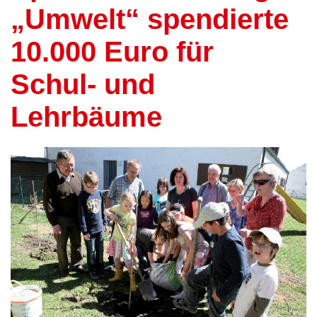
„Umwelt“ spendierte
10.000 Euro für
Schul- und
Lehrbäume