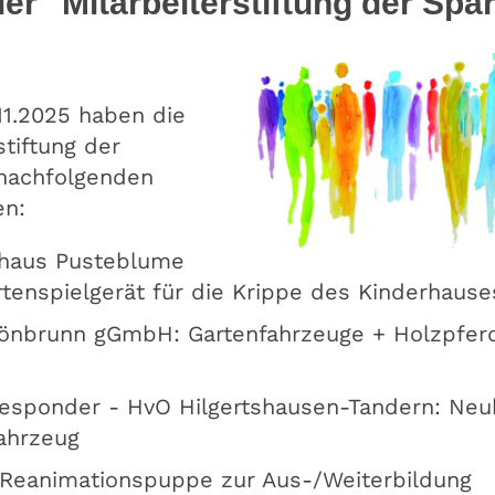
er "Mitarbeiterstiftung der Sp
.11.2025 haben die
stiftung der
nachfolgenden
en:
rhaus Pusteblume
artenspielgerät für die Krippe des Kinderhause
önbrunn gGmbH: Gartenfahrzeuge + Holzpferde
Responder - HvO Hilgertshausen-Tandern: Neu
ahrzeug
 Reanimationspuppe zur Aus-/Weiterbildung