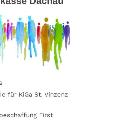
arkasse Dachau"
s
 für KiGa St. Vinzenz
beschaffung First