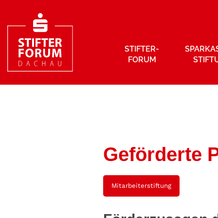
STIFTER­
SPARKA
FORUM
STIFT
Geförderte P
Mitarbeiterstiftung