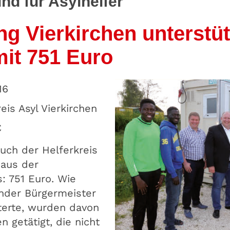
d für Asylhelfer
ng Vierkirchen unterstüt
mit 751 Euro
16
eis Asyl Vierkirchen
€
uch der Helferkreis
 aus der
s: 751 Euro. Wie
ender Bürgermeister
terte, wurden davon
n getätigt, die nicht