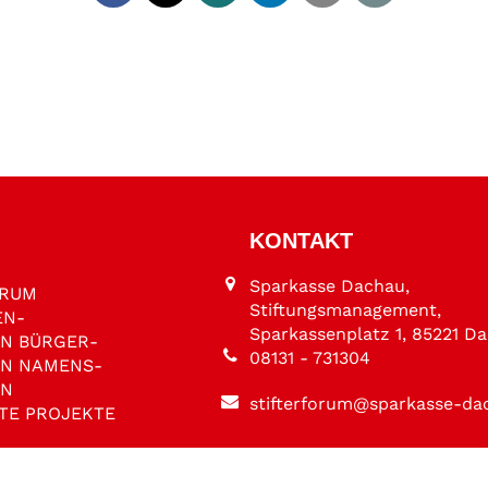
KONTAKT
Sparkasse Dachau,
ORUM
Stiftungsmanagement,
EN­
Sparkassenplatz 1, 85221 D
EN
BÜRGER­
08131 - 731304
EN
NAMENS­
EN
stifterforum@sparkasse-da
TE PROJEKTE