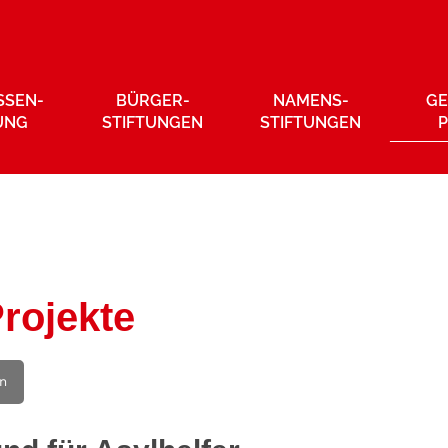
SSEN­
BÜRGER­
NAMENS­
GE
UNG
STIFTUNGEN
STIFTUNGEN
rojekte
en