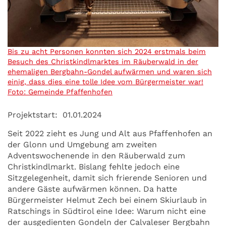
Bis zu acht Personen konnten sich 2024 erstmals beim
Besuch des Christkindlmarktes im Räuberwald in der
ehemaligen Bergbahn-Gondel aufwärmen und waren sich
einig, dass dies eine tolle Idee vom Bürgermeister war!
Foto: Gemeinde Pfaffenhofen
Projektstart:
01.01.2024
Seit 2022 zieht es Jung und Alt aus Pfaffenhofen an
der Glonn und Umgebung am zweiten
Adventswochenende in den Räuberwald zum
Christkindlmarkt. Bislang fehlte jedoch eine
Sitzgelegenheit, damit sich frierende Senioren und
andere Gäste aufwärmen können. Da hatte
Bürgermeister Helmut Zech bei einem Skiurlaub in
Ratschings in Südtirol eine Idee: Warum nicht eine
der ausgedienten Gondeln der Calvaleser Bergbahn