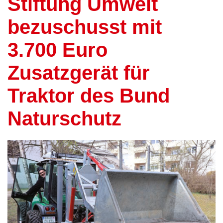
Stiftung Umwelt
bezuschusst mit
3.700 Euro
Zusatzgerät für
Traktor des Bund
Naturschutz