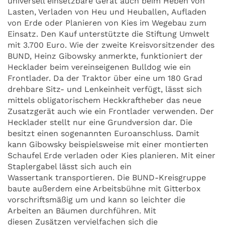
universell einsetzbare Gerät auch beim Heben von
Lasten, Verladen von Heu und Heuballen, Aufladen
von Erde oder Planieren von Kies im Wegebau zum
Einsatz. Den Kauf unterstützte die Stiftung Umwelt
mit 3.700 Euro. Wie der zweite Kreisvorsitzender des
BUND, Heinz Gibowsky anmerkte, funktioniert der
Hecklader beim vereinseigenen Bulldog wie ein
Frontlader. Da der Traktor über eine um 180 Grad
drehbare Sitz- und Lenkeinheit verfügt, lässt sich
mittels obligatorischem Heckkraftheber das neue
Zusatzgerät auch wie ein Frontlader verwenden. Der
Hecklader stellt nur eine Grundversion dar. Die
besitzt einen sogenannten Euroanschluss. Damit
kann Gibowsky beispielsweise mit einer montierten
Schaufel Erde verladen oder Kies planieren. Mit einer
Staplergabel lässt sich auch ein
Wassertank transportieren. Die BUND-Kreisgruppe
baute außerdem eine Arbeitsbühne mit Gitterbox
vorschriftsmäßig um und kann so leichter die
Arbeiten an Bäumen durchführen. Mit
diesen Zusätzen vervielfachen sich die