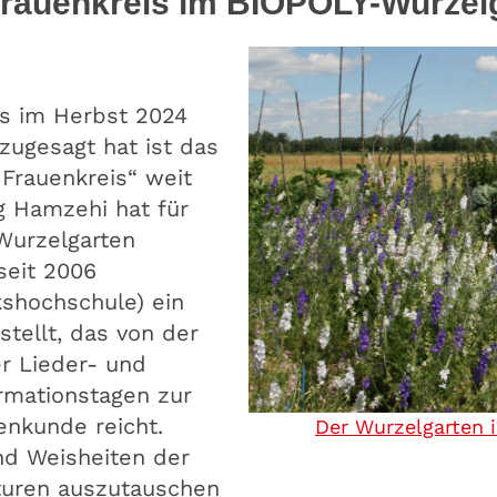
r Frauenkreis im BIOPOLY-Wurzel
les im Herbst 2024
 zugesagt hat ist das
r Frauenkreis“ weit
rg Hamzehi hat für
Wurzelgarten
 seit 2006
shochschule) ein
tellt, das von der
r Lieder- und
rmationstagen zur
enkunde reicht.
Der Wurzelgarten i
nd Weisheiten der
lturen auszutauschen