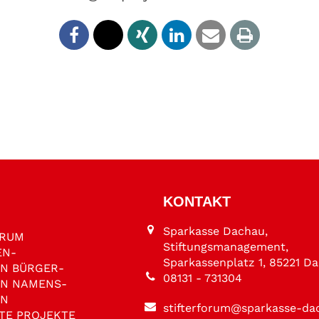
KONTAKT
Sparkasse Dachau,
ORUM
Stiftungsmanagement,
EN­
Sparkassenplatz 1, 85221 D
EN
BÜRGER­
08131 - 731304
EN
NAMENS­
EN
stifterforum@sparkasse-da
TE PROJEKTE