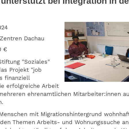
 unterstützt bei Integration in d
024
-Zentren Dachau
0 €
tiftung "Soziales"
as Projekt "job
s finanziell
e erfolgreiche Arbeit
mehreren ehrenamtlichen Mitarbeiter:innen a
n.
Menschen mit Migrationshintergrund wohnhaf
 den Themen Arbeits- und Wohnungssuche ange