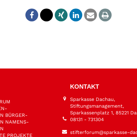
KONTAKT
Sparkasse Dachau,
ORUM
Stiftungsmanagement,
EN­
Sparkassenplatz 1, 85221 D
EN
BÜRGER­
08131 - 731304
EN
NAMENS­
EN
stifterforum@sparkasse-da
TE PROJEKTE