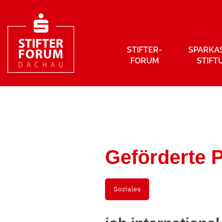
STIFTER­
SPARKA
FORUM
STIFT
Geförderte P
Soziales