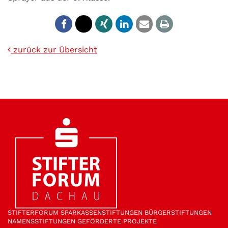
zurück zur Übersicht
STIFTER­FORUM
SPARKASSEN­STIFTUNGEN
BÜRGER­STIFTUNGEN
NAMENS­STIFTUNGEN
GEFÖRDERTE PROJEKTE