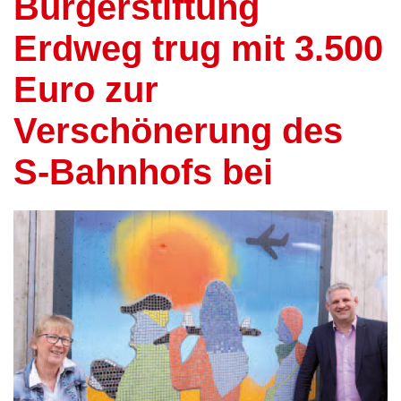
Bürgerstiftung
Erdweg trug mit 3.500
Euro zur
Verschönerung des
S-Bahnhofs bei