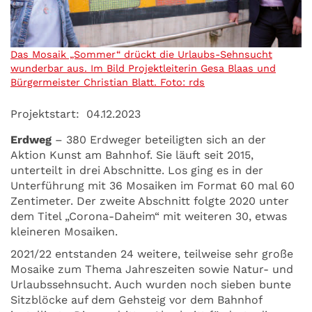
Das Mosaik „Sommer“ drückt die Urlaubs-Sehnsucht
wunderbar aus. Im Bild Projektleiterin Gesa Blaas und
Bürgermeister Christian Blatt. Foto: rds
Projektstart:
04.12.2023
Erdweg
– 380 Erdweger beteiligten sich an der
Aktion Kunst am Bahnhof. Sie läuft seit 2015,
unterteilt in drei Abschnitte. Los ging es in der
Unterführung mit 36 Mosaiken im Format 60 mal 60
Zentimeter. Der zweite Abschnitt folgte 2020 unter
dem Titel „Corona-Daheim“ mit weiteren 30, etwas
kleineren Mosaiken.
2021/22 entstanden 24 weitere, teilweise sehr große
Mosaike zum Thema Jahreszeiten sowie Natur- und
Urlaubssehnsucht. Auch wurden noch sieben bunte
Sitzblöcke auf dem Gehsteig vor dem Bahnhof