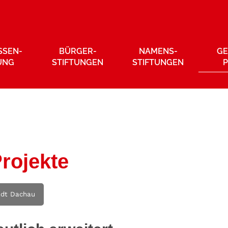
SSEN­
BÜRGER­
NAMENS­
GE
UNG
STIFTUNGEN
STIFTUNGEN
rojekte
adt Dachau