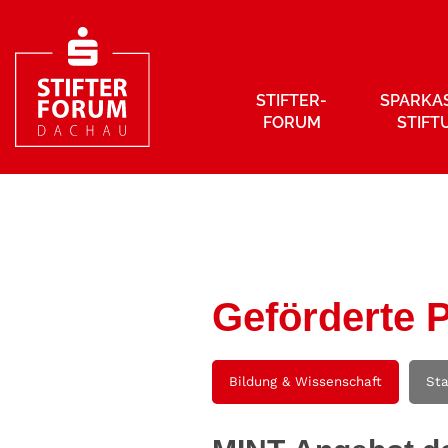
STIFTER­
SPARKA
FORUM
STIFT
Geförderte P
Bildung & Wissenschaft
St