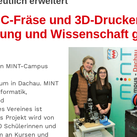
utlich erweitert
C-Fräse und 3D-Drucker
dung und Wissenschaft 
 den MINT-Campus
rum in Dachau. MINT
nformatik,
nd
s Vereines ist
s Projekt wird von
0 Schülerinnen und
m an Kursen und