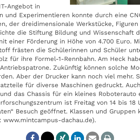
NT-Angebot in
eln und Experimentieren konnte durch eine C
n, der dreidimensionale Werkstücke, Figuren 
ichte die Stiftung Bildung und Wissenschaft d
t einer Förderung in Höhe von 4.700 Euro. Mi
toff frästen die Schülerinnen und Schüler u
olz für ihre Formel-1-Rennbahn. Am Heck hab
-Antriebspatrone. Zukünftig können solche M
den. Aber der Drucker kann noch viel mehr. S
zteile für diverse Maschinen gedruckt. Auch
nd das Chassis für ein kleines Roboterauto 
rforschungszentrum ist Freitag von 14 bis 18
ivaten“ Besuch geöffnet. Klassen und Gruppe
: www.mintcampus-dachau.de).