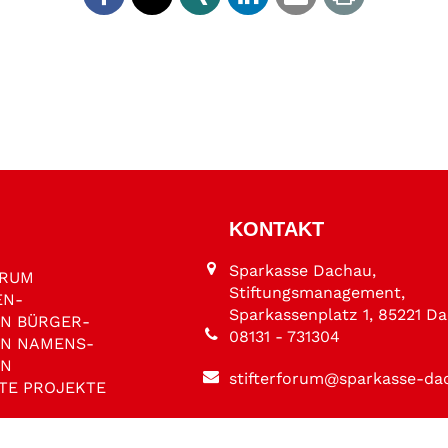
KONTAKT
Sparkasse Dachau,
ORUM
Stiftungsmanagement,
EN­
Sparkassenplatz 1, 85221 D
EN
BÜRGER­
08131 - 731304
EN
NAMENS­
EN
stifterforum@sparkasse-da
TE PROJEKTE