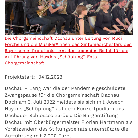
Die Chorgemeinschaft Dachau unter Leitung von Rudi
Forche und die Musiker*Innen des Sinfonieorchesters des
Bayerischen Rundfunks ernteten tosenden Beifall für die
Aufführung von Haydns „Schöpfung“. Foto:
Chorgemeinschaft
Projektstart:
04.12.2023
Dachau – Lang war die der Pandemie geschuldete
Zwangspause für die Chorgemeinschaft Dachau.
Doch am 3. Juli 2022 meldete sie sich mit Joseph
Haydns „Schöpfung“ auf dem Konzertpodium des
Dachauer Schlosses zurück. Die Bürgerstiftung
Dachau mit Oberbürgermeister Florian Hartmann als
Vorsitzendem des Stiftungsbeirats unterstützte die
Aufführung mit 2.000 Euro.