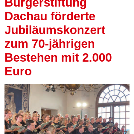
Bürgerstiftung
Dachau förderte
Jubiläumskonzert
zum 70-jährigen
Bestehen mit 2.000
Euro