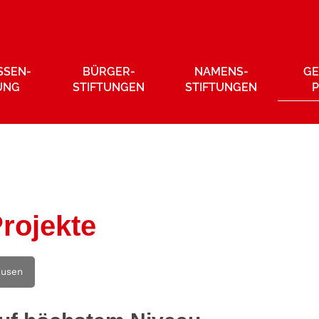
SSEN­
BÜRGER­
NAMENS­
GE
UNG
STIFTUNGEN
STIFTUNGEN
rojekte
ausen