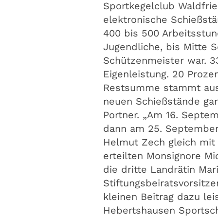
Sportkegelclub Waldfr
elektronische Schießstä
400 bis 500 Arbeitsstun
Jugendliche, bis Mitte 
Schützenmeister war. 3
Eigenleistung. 20 Proze
Restsumme stammt aus E
neuen Schießstände ganz
Portner. „Am 16. Septe
dann am 25. September 
Helmut Zech gleich mit 
erteilten Monsignore Mi
die dritte Landrätin Ma
Stiftungsbeiratsvorsitze
kleinen Beitrag dazu le
Hebertshausen Sportsch