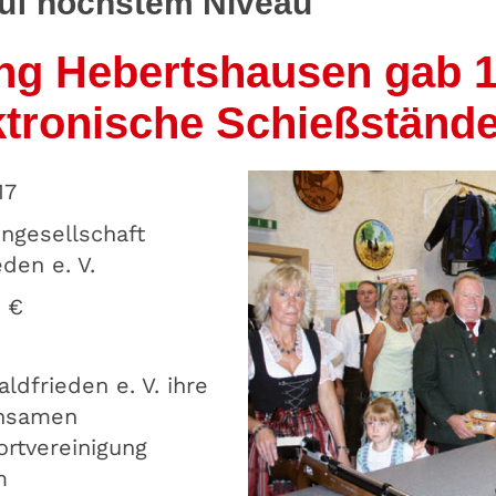
uf höchstem Niveau
ung Hebertshausen gab 1
ektronische Schießständ
17
ngesellschaft
den e. V.
0 €
ldfrieden e. V. ihre
insamen
rtvereinigung
m