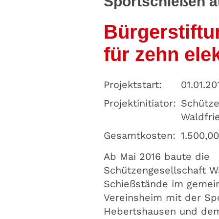
Sportschießen a
Bürgerstift
für zehn el
Projektstart:
01.01.20
Projektinitiator:
Schütze
Waldfrie
Gesamtkosten:
1.500,0
Ab Mai 2016 baute die
Schützengesellschaft Wa
Schießstände im geme
Vereinsheim mit der Spo
Hebertshausen und de