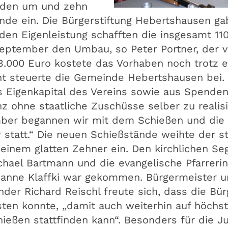
ieden um und zehn
nde ein. Die Bürgerstiftung Hebertshausen ga
den Eigenleistung schafften die insgesamt 110
September den Umbau, so Peter Portner, der 
3.000 Euro kostete das Vorhaben noch trotz 
nt steuerte die Gemeinde Hebertshausen bei.
igenkapital des Vereins sowie aus Spenden. 
 ohne staatliche Zuschüsse selber zu realisi
mber begannen wir mit dem Schießen und die
statt.“ Die neuen Schießstände weihte der st
einem glatten Zehner ein. Den kirchlichen Seg
chael Bartmann und die evangelische Pfarrerin
rianne Klaffki war gekommen. Bürgermeister 
nder Richard Reischl freute sich, dass die Bür
isten konnte, „damit auch weiterhin auf höchs
ießen stattfinden kann“. Besonders für die