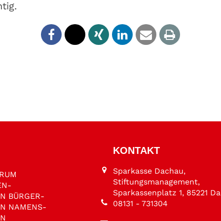
tig.
KONTAKT
Sparkasse Dachau,
ORUM
Stiftungsmanagement,
EN­
Sparkassenplatz 1, 85221 D
EN
BÜRGER­
08131 - 731304
EN
NAMENS­
EN