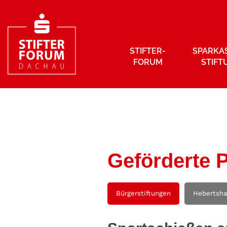
STIFTER­
SPARKA
FORUM
STIFT
Geförderte P
Bürgerstiftungen
Hebertsh