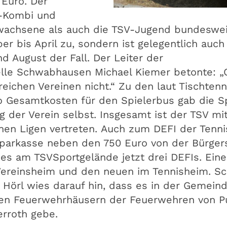
 Euro. Der
a-Kombi und
wachsene als auch die TSV-Jugend bundesweit. 
r bis April zu, sondern ist gelegentlich auch
 August der Fall. Der Leiter der
lle Schwabhausen Michael Kiemer betonte: „
reichen Vereinen nicht.“ Zu den laut Tischtenn
o Gesamtkosten für den Spielerbus gab die S
g der Verein selbst. Insgesamt ist der TSV mit
en Ligen vertreten. Auch zum DEFI der Tenni
Sparkasse neben den 750 Euro von der Bürgers
 es am TSVSportgelände jetzt drei DEFIs. Eine
 Vereinsheim und den neuen im Tennisheim. 
 Hörl wies darauf hin, dass es in der Gemein
den Feuerwehrhäusern der Feuerwehren von P
rroth gebe.