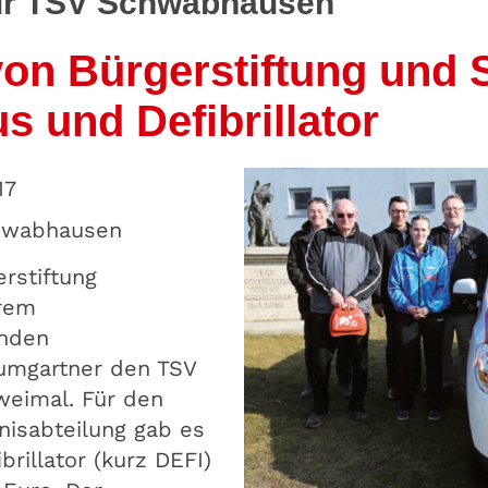
für TSV Schwabhausen
on Bürgerstiftung und 
us und Defibrillator
17
hwabhausen
erstiftung
rem
enden
aumgartner den TSV
eimal. Für den
nisabteilung gab es
brillator (kurz DEFI)