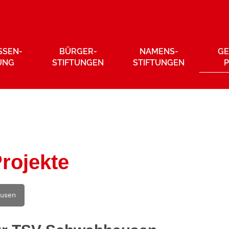
SSEN­
BÜRGER­
NAMENS­
GE
UNG
STIFTUNGEN
STIFTUNGEN
rojekte
usen