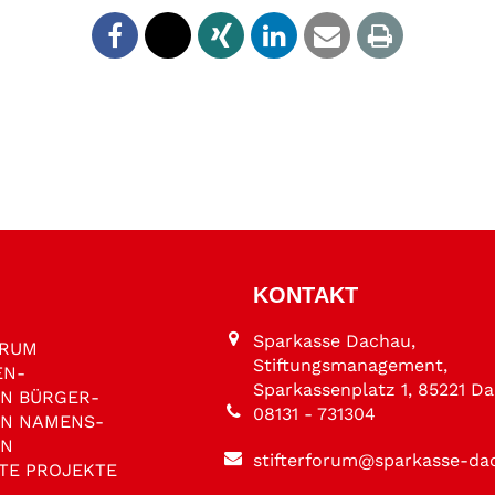
KONTAKT
Sparkasse Dachau,
ORUM
Stiftungsmanagement,
EN­
Sparkassenplatz 1, 85221 D
EN
BÜRGER­
08131 - 731304
EN
NAMENS­
EN
stifterforum@sparkasse-da
TE PROJEKTE