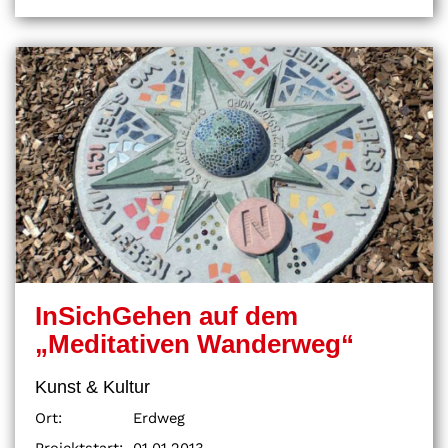
InSichGehen auf dem
„Meditativen Wanderweg“
Kunst & Kultur
Ort:
Erdweg
Projektstart:
01.01.2013